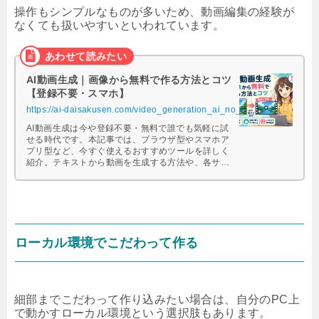
操作もシンプルなものが多いため、動画編集の経験が
なくても扱いやすいといわれています。
AI動画生成｜画像から無料で作る方法とコツ
【登録不要・スマホ】
https://ai-daisakusen.com/video_generation_ai_no_registration_required/
AI動画生成は今や登録不要・無料で誰でも気軽に試
せる時代です。本記事では、ブラウザ型やスマホア
プリ型など、今すぐ使えるおすすめツールを詳しく
紹介。テキストから動画を生成する方法や、各サー
ビスの特徴・無料利用時の制限を解説します。さら
に商用利用の可否や透かしの有無、著作権や利用規
約の注意点もまとめているので、初心者でも安心。
SNS用ショート動画やプレゼン資料、趣味の映像制
作など幅広いシーンに活用できます。これから動画
制作を始めたい方は、まずは無料で試して自分に合
ローカル環境でこだわって作る
ったAI動画生成ツールを見つけましょう。
細部までこだわって作り込みたい場合は、自分のPC上
で動かすローカル環境という選択肢もあります。