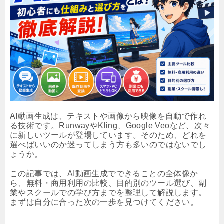
AI動画生成は、テキストや画像から映像を自動で作れ
る技術です。RunwayやKling、Google Veoなど、次々
に新しいツールが登場しています。そのため、どれを
選べばいいのか迷ってしまう方も多いのではないでし
ょうか。
この記事では、AI動画生成でできることの全体像か
ら、無料・商用利用の比較、目的別のツール選び、副
業やスクールでの学び方までを整理して解説します。
まずは自分に合った次の一歩を見つけてください。