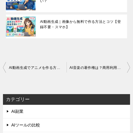
い？
AI動画生成｜画像から無料で作る方法とコツ【登
録不要・スマホ】
投
AI動画生成でアニメを作る方法｜絵柄を崩さない作り方4ステップ
AI音楽の著作権は？商用利用と侵害の見分け方
稿
ナ
ビ
カテゴリー
ゲ
AI副業
ー
シ
AIツールの比較