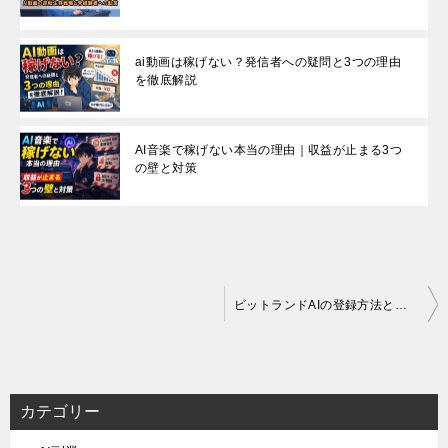
ai動画は稼げない？発信者への疑問と3つの理由
を徹底解説
AI音楽で稼げない本当の理由｜収益が止まる3つ
の壁と対策
投
ビットランドAIの登録方法と稼ぎ方の完全ガイド
稿
ナ
ビ
カテゴリー
ゲ