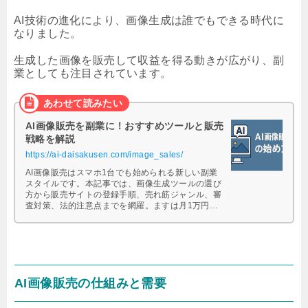
AI技術の進化により、画像生成は誰でもできる時代に
なりました。
生成した画像を販売して収益を得る動きが広がり、副
業としても注目されています。
AI画像販売を副業に！おすすめツールと販売
戦略を解説
https://ai-daisakusen.com/image_sales/
AI画像販売はスマホ1台でも始められる新しい副業
スタイルです。本記事では、画像生成ツールの選び
方から販売サイトの登録手順、売れ筋ジャンル、審
査対策、法的注意点までを網羅。ますは月1万円を
目指すための戦略や、継続して収益化するための工
夫も詳しく解説します。ストックフォトサイト別の
特徴比較や、スマホ対応ツール・時短テクも紹介し
ており、副業として着実に稼ぎたい方に向けた実践
的な内容になっています。
AI画像販売の仕組みと需要