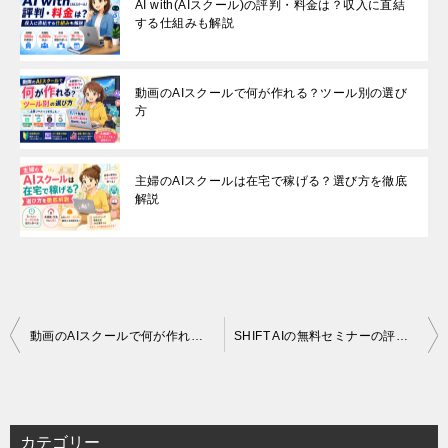
AI with(AIスクール)の評判・料金は？収入に直結
する仕組みも解説
動画のAIスクールで何が作れる？ツール別の選び
方
主婦のAIスクールは在宅で稼げる？選び方を徹底
解説
投
動画のAIスクールで何が作れる？ツール別の選び方
SHIFT AIの無料セミナーの評判｜参加前に知るべき全知識
稿
ナ
ビ
カテゴリー