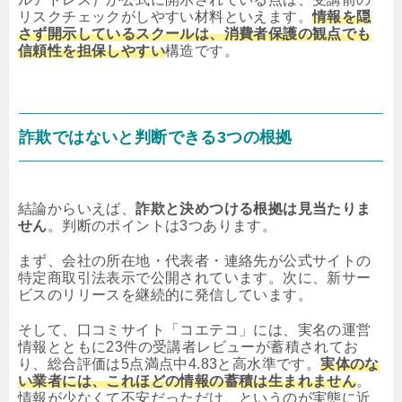
リスクチェックがしやすい材料といえます。
情報を隠
さず開示しているスクールは、消費者保護の観点でも
信頼性を担保しやすい
構造です。
詐欺ではないと判断できる3つの根拠
結論からいえば、
詐欺と決めつける根拠は見当たりま
せん
。判断のポイントは3つあります。
まず、会社の所在地・代表者・連絡先が公式サイトの
特定商取引法表示で公開されています。次に、新サー
ビスのリリースを継続的に発信しています。
そして、口コミサイト「コエテコ」には、実名の運営
情報とともに23件の受講者レビューが蓄積されてお
り、総合評価は5点満点中4.83と高水準です。
実体のな
い業者には、これほどの情報の蓄積は生まれません
。
情報が少なくて不安だっただけ、というのが実態に近